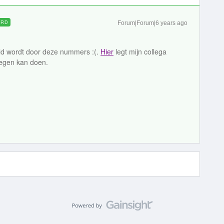
ORD
Forum|Forum|6 years ago
eld wordt door deze nummers :(.
Hier
legt mijn collega
 tegen kan doen.