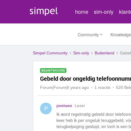
home
sim-only
klan
Community
Knowledge
Simpel Community
Sim-only
Buitenland
Gebel
BEANTWOORD
Gebeld door ongeldig telefoonnu
Forum|Forum|6 years ago
1 reactie
520 Be
peetwee
Lezer
P
Ik word regelmatig gebeld door telefoonn
keer heb ik per ongeluk teruggebeld, vó
terugbelpoging gestopt, en toch is een 