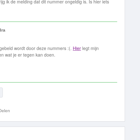
ijg ik de melding dat dit nummer ongeldig is. Is hier iets
dra
g gebeld wordt door deze nummers :(.
Hier
legt mijn
 en wat je er tegen kan doen.
Delen