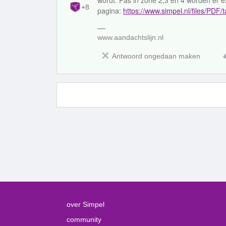
wordt. Pas in zone 2,3 en 4 worden er ex
+8
pagina:
https://www.simpel.nl/files/PDF/
www.aandachtslijn.nl
Antwoord ongedaan maken
over Simpel
community