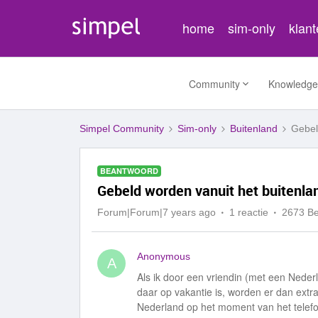
home
sim-only
klan
Community
Knowledge
Simpel Community
Sim-only
Buitenland
Gebel
BEANTWOORD
Gebeld worden vanuit het buitenla
Forum|Forum|7 years ago
1 reactie
2673 B
Anonymous
A
Als ik door een vriendin (met een Neder
daar op vakantie is, worden er dan extra
Nederland op het moment van het telef