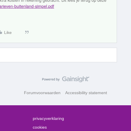
tra kosten in rekening gebracht. Dit lees je terug op deze
tarieven-buitenland-simpel.pdf
Like
Forumvoorwaarden
Accessibility statement
privacyverklaring
cookies