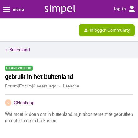
log in
menu
Inloggen Community
Buitenland
BEANTWOORD
gebruik in het buitenland
Forum|Forum|4 years ago
1 reactie
CHonkoop
C
Wat moet ik doen om in buitenland mijn abonnement te gebruiken
en eat zijn de extra kosten