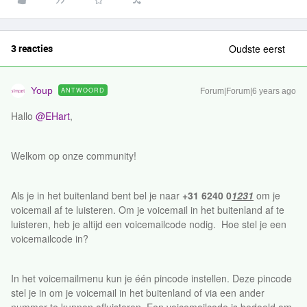
3 reacties
Oudste eerst
Youp
ANTWOORD
Forum|Forum|6 years ago
Hallo
@EHart
,
Welkom op onze community!
Als je in het buitenland bent bel je naar
+31 6240 0
1231
om je
voicemail af te luisteren. Om je voicemail in het buitenland af te
luisteren, heb je altijd een voicemailcode nodig. Hoe stel je een
voicemailcode in?
In het voicemailmenu kun je één pincode instellen. Deze pincode
stel je in om je voicemail in het buitenland of via een ander