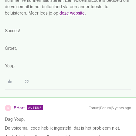
nummer te kunnen afluisteren. Een voicemailcode is bedoeld om
de voicemail in het buitenland via een ander toestel te
beluisteren. Meer lees je op
deze website
.
Succes!
Groet,
Youp
EHart
AUTEUR
Forum|Forum|6 years ago
E
Dag Youp,
De voicemail code heb ik ingesteld, dat is het probleem niet.