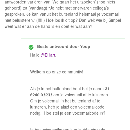
antwoorden variëren van ‘We gaan het uitzoeken’ (nog niets
gehoord) tot (vandaag) “Je hebt met onervaren collega’s
gesproken. Je kan vanuit het buitenland helemaal je voicemail
niet beluisteren.” (!!!!!) Hoe los ik dit op? Dan wel: wie bij Simpel
weet wat er aan de hand is en doet er wat aan?
Beste antwoord door
Youp
Hallo
@EHart
,
Welkom op onze community!
Als je in het buitenland bent bel je naar
+31
6240 0
1231
om je voicemail af te luisteren.
Om je voicemail in het buitenland af te
luisteren, heb je altijd een voicemailcode
nodig. Hoe stel je een voicemailcode in?
In het voicemailmenu kun je één pincode