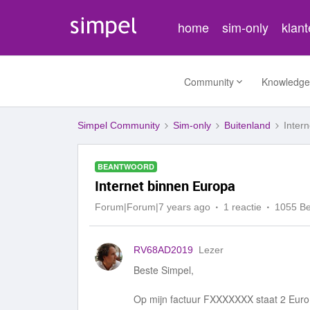
home
sim-only
klan
Community
Knowledge
Simpel Community
Sim-only
Buitenland
Inter
BEANTWOORD
Internet binnen Europa
Forum|Forum|7 years ago
1 reactie
1055 B
RV68AD2019
Lezer
Beste Simpel,
Op mijn factuur FXXXXXXX staat 2 Euro vo