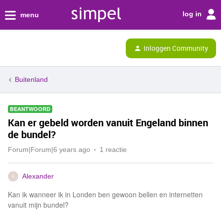
log in
menu
Inloggen Community
Buitenland
BEANTWOORD
Kan er gebeld worden vanuit Engeland binnen
de bundel?
Forum|Forum|6 years ago
1 reactie
Alexander
A
Kan ik wanneer ik in Londen ben gewoon bellen en internetten
vanuit mijn bundel?