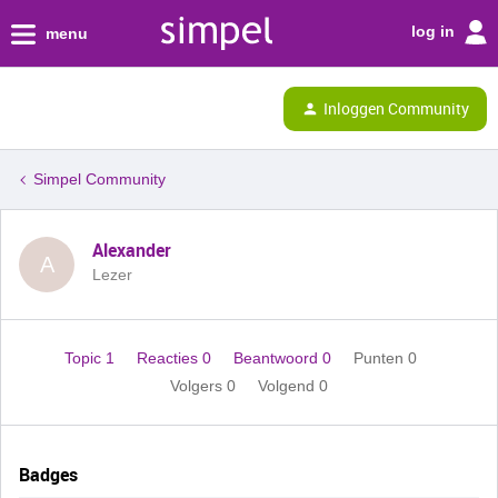
log in
menu
Inloggen Community
Simpel Community
Alexander
A
Lezer
Topic 1
Reacties 0
Beantwoord 0
Punten 0
Volgers
0
Volgend
0
Badges