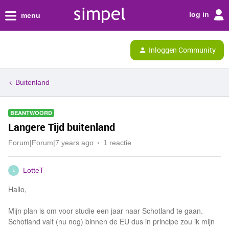
log in
menu
Inloggen Community
Buitenland
BEANTWOORD
Langere Tijd buitenland
Forum|Forum|7 years ago
1 reactie
LotteT
L
Hallo,
Mijn plan is om voor studie een jaar naar Schotland te gaan.
Schotland valt (nu nog) binnen de EU dus in principe zou ik mijn