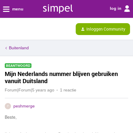
log in
menu
Inloggen Community
Buitenland
BEANTWOORD
Mijn Nederlands nummer blijven gebruiken
vanuit Duitsland
Forum|Forum|5 years ago
1 reactie
peshmerge
P
Beste,