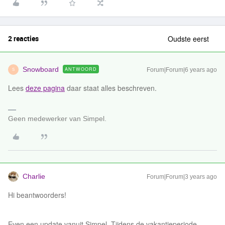
2 reacties
Oudste eerst
Snowboard
ANTWOORD
Forum|Forum|6 years ago
S
Lees
deze pagina
daar staat alles beschreven.
Geen medewerker van Simpel.
Charlie
Forum|Forum|3 years ago
Hi beantwoorders!
Even een update vanuit Simpel. Tijdens de vakantieperiode