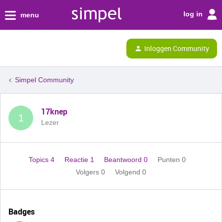
log in
menu
Inloggen Community
Simpel Community
17knep
1
Lezer
Topics 4
Reactie 1
Beantwoord 0
Punten 0
Volgers
0
Volgend
0
Badges