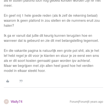
als er buiten plafond toch nog gebeld konden worden zijn er niet
meer.
En geef mij 1 hele goede reden (als ik zelf de rekening betaal)
waarom ik geen plafond in zou stellen en de nummers eruit zou
halen?
Ik ga er vanuit dat jullie dit keurig kunnen terugzien hoe en
wanneer dat is gebeurd en zie dit met belangstelling tegemoet.
En die vakantie pagina is natuurlijk een grote pot shit, als je het
lef hebt regel je dit voor je klanten en stuur je ze eerst een sms
als er dit soort kosten gemaakt gaan worden ipv achteraf.
Maar we begrijpen met zijn allen heel goed hoe het verdien
model in elkaar steekt hoor.
Wally74
Forum|Forum|6 years ago
W