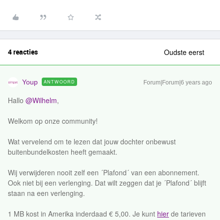
4 reacties
Oudste eerst
Youp
ANTWOORD
Forum|Forum|6 years ago
Hallo
@Wilhelm
,
Welkom op onze community!
Wat vervelend om te lezen dat jouw dochter onbewust
buitenbundelkosten heeft gemaakt.
Wij verwijderen nooit zelf een ´Plafond´ van een abonnement.
Ook niet bij een verlenging. Dat wilt zeggen dat je ´Plafond´ blijft
staan na een verlenging.
1 MB kost in Amerika inderdaad € 5,00. Je kunt
hier
de tarieven