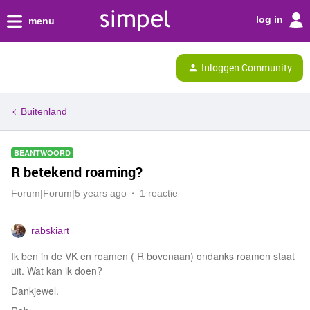
log in
menu
Inloggen Community
Buitenland
BEANTWOORD
R betekend roaming?
Forum|Forum|5 years ago
1 reactie
rabskiart
Ik ben in de VK en roamen ( R bovenaan) ondanks roamen staat
uit. Wat kan ik doen?
Dankjewel.