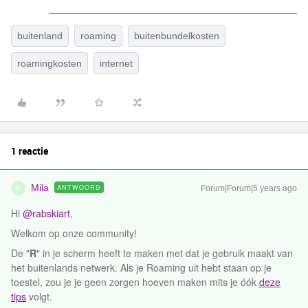
buitenland
roaming
buitenbundelkosten
roamingkosten
internet
1 reactie
Mila
ANTWOORD
Forum|Forum|5 years ago
M
Hi
@rabskiart
,
Welkom op onze community!
De "
R
" in je scherm heeft te maken met dat je gebruik maakt van
het buitenlands netwerk. Als je Roaming uit hebt staan op je
toestel, zou je je geen zorgen hoeven maken mits je óók
deze
tips
volgt.