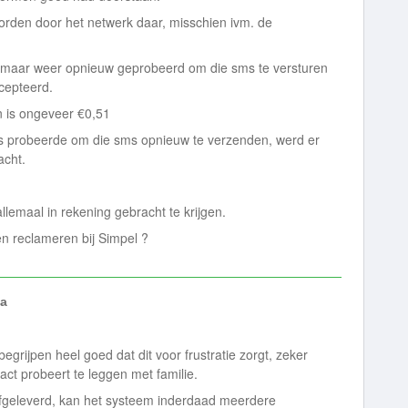
orden door het netwerk daar, misschien ivm. de
 maar weer opnieuw geprobeerd om die sms te versturen
ccepteerd.
en is ongeveer €0,51
s probeerde om die sms opnieuw te verzenden, werd er
acht.
llemaal in rekening gebracht te krijgen.
n reclameren bij Simpel ?
a
egrijpen heel goed dat dit voor frustratie zorgt, zeker
tact probeert te leggen met familie.
afgeleverd, kan het systeem inderdaad meerdere