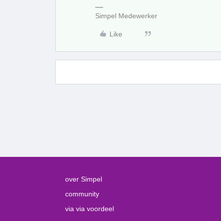
Simpel Medewerker
Like
over Simpel
community
via via voordeel