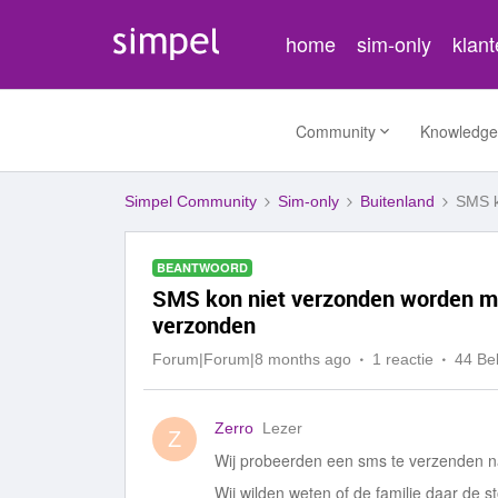
home
sim-only
klan
Community
Knowledge
Simpel Community
Sim-only
Buitenland
SMS k
BEANTWOORD
SMS kon niet verzonden worden m
verzonden
Forum|Forum|8 months ago
1 reactie
44 Be
Zerro
Lezer
Z
Wij probeerden een sms te verzenden na
Wij wilden weten of de familie daar de 