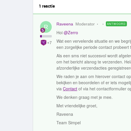
1 reactie
Raveena
Moderator
ANTWOORD
R
Hoi ​
@Zerro
Wat een vervelende situatie en we begrijp
+7
een zorgelijke periode contact probeert 
Als een sms niet succesvol wordt afge
om het bericht alsnog te verzenden. He
afzonderlijke verzendacties geregistree
We raden je aan om hierover contact op 
bekijken en beoordelen of er iets mogeli
via
Contact
of via het contactformulier o
We denken graag met je mee.
Met vriendelijke groet,
Raveena
Team Simpel