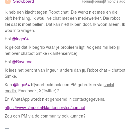
Snowboard
Forum|Forum|8 months ago
S
ik heb een klacht tegen Robot chat. Die werkt niet mee en die
blijft herhaling. Ik wou live chat met een medewerker. Die robot
zei dat ik moet bellen. Dat kan niet! Ik ben doof. Ik woon alleen. Ik
wou info vragen.
Hoi ​
@Inge64
Ik geloof dat ik begrijp waar je probleem ligt. Volgens mij heb jij
het over chatbot Simke (klantenservice)
Hoi ​
@Raveena
Ik lees het bericht van Inge64 anders dan jij. Robot chat = chatbot
Simke.
Kan ​
@Inge64
bijvoorbeeld ook een PM gebruiken via
social
media
Facebook, X(Twitter)?
En WhatsApp wordt niet genoemd in contactgegevens.
https://www.simpel.nl/klantenservice/contact
Zou een PM via de community ook kunnen?