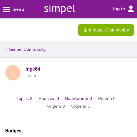
log in
menu
Inloggen Community
Simpel Community
Inge64
I
Lezer
Topics 2
Reacties 0
Beantwoord 0
Punten 0
Volgers
0
Volgend
0
Badges