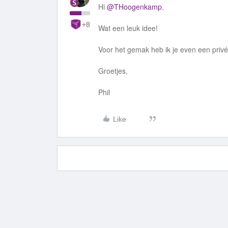
Hi
@THoogenkamp
,
+8
Wat een leuk idee!
Voor het gemak heb ik je even een privé
Groetjes,
Phil
Like