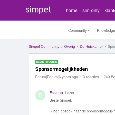
home
sim-only
klan
Community
Knowledge
Simpel Community
Overig
De Huiskamer
Spo
BEANTWOORD
Sponsormogelijkheden
Forum|Forum|6 years ago
3 reacties
240 B
Escapist
Lezer
E
Beste Simpel,
Ik ben opzoek naar de sponsormogelijkhed