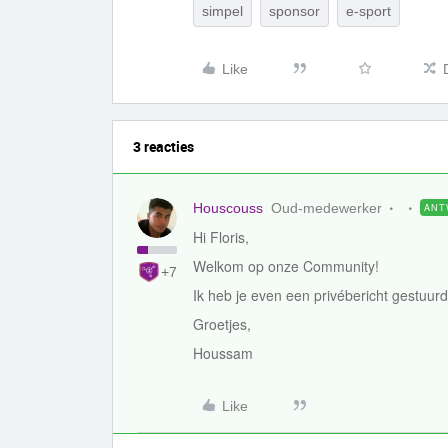
simpel
sponsor
e-sport
Like
3 reacties
Houscouss
Oud-medewerker
ANT
Hi Floris,
Welkom op onze Community!
+7
Ik heb je even een privébericht gestuur
Groetjes,
Houssam
Like