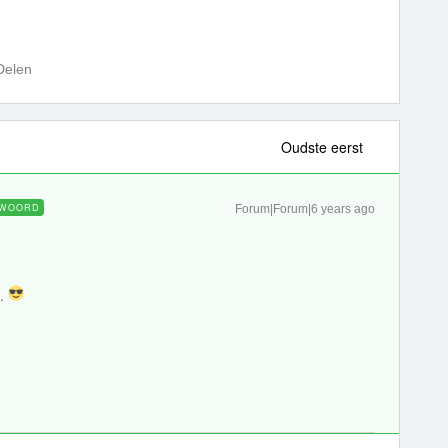
Delen
Oudste eerst
WOORD
Forum|Forum|6 years ago
d.