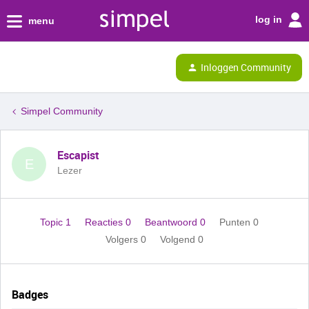
log in
menu
Inloggen Community
Simpel Community
Escapist
E
Lezer
Topic 1
Reacties 0
Beantwoord 0
Punten 0
Volgers
0
Volgend
0
Badges