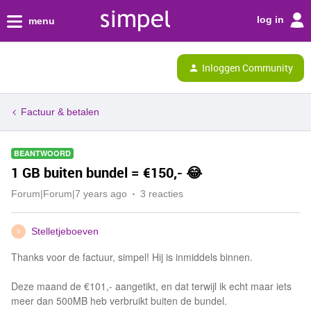
log in
menu
Inloggen Community
Factuur & betalen
BEANTWOORD
1 GB buiten bundel = €150,- 😂
Forum|Forum|7 years ago
3 reacties
Stelletjeboeven
S
Thanks voor de factuur, simpel! Hij is inmiddels binnen.
Deze maand de €101,- aangetikt, en dat terwijl ik echt maar iets
meer dan 500MB heb verbruikt buiten de bundel.