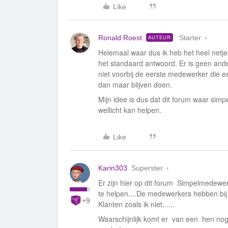
Like
Ronald Roest
Starter
AUTEUR
Helemaal waar dus ik heb het heel netjes
het standaard antwoord. Er is geen ande
niet voorbij de eerste medewerker die e
dan maar blijven doen.
Mijn idee is dus dat dit forum waar simp
wellicht kan helpen.
Like
Karin303
Superster
Er zijn hier op dit forum Simpelmedew
te helpen....De medewerkers hebben bi
+9
Klanten zoals ik niet......
Waarschijnlijk komt er van een hen nog