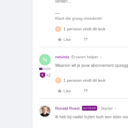
verder!...
Klant die graag meedenkt
1 persoon vindt dit leuk
S
Like
netvista
Ervaren helper
N
Waarom wil je jouw abonnement opzeg
+2
1 persoon vindt dit leuk
S
Like
Ronald Roest
Starter
AUTEUR
Ik heb bij nader inzien toch een esim no