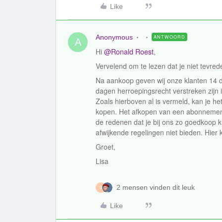
Like
Anonymous
ANTWOORD
A
Hi
@Ronald Roest
,
Vervelend om te lezen dat je niet tevre
Na aankoop geven wij onze klanten 14 d
dagen herroepingsrecht verstreken zijn i
Zoals hierboven al is vermeld, kan je he
kopen. Het afkopen van een abonnement 
de redenen dat je bij ons zo goedkoop k
afwijkende regelingen niet bieden. Hie
Groet,
Lisa
2 mensen vinden dit leuk
S
Like