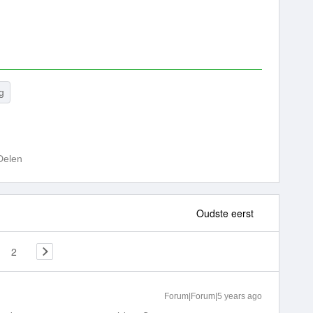
ig
Delen
Oudste eerst
2
Forum|Forum|5 years ago