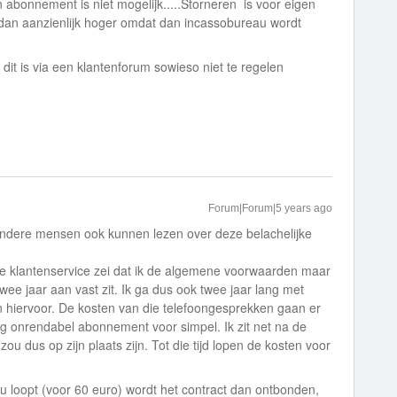
abonnement is niet mogelijk.....Storneren is voor eigen
 dan aanzienlijk hoger omdat dan incassobureau wordt
dit is via een klantenforum sowieso niet te regelen
Forum|Forum|5 years ago
andere mensen ook kunnen lezen over deze belachelijke
e klantenservice zei dat ik de algemene voorwaarden maar
wee jaar aan vast zit. Ik ga dus ook twee jaar lang met
n hiervoor. De kosten van die telefoongesprekken gaan er
rg onrendabel abonnement voor simpel. Ik zit net na de
u dus op zijn plaats zijn. Tot die tijd lopen de kosten voor
u loopt (voor 60 euro) wordt het contract dan ontbonden,