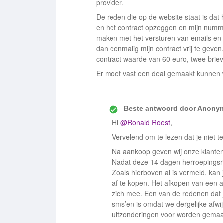
provider.
De reden die op de website staat is dat
en het contract opzeggen en mijn numm
maken met het versturen van emails en 
dan eenmalig mijn contract vrij te geven
contract waarde van 60 euro, twee briev
Er moet vast een deal gemaakt kunnen
Beste antwoord door
Anony
Hi
@Ronald Roest
,
Vervelend om te lezen dat je niet 
Na aankoop geven wij onze klanten 
Nadat deze 14 dagen herroepingsrec
Zoals hierboven al is vermeld, kan 
af te kopen. Het afkopen van een 
zich mee. Een van de redenen dat j
sms’en is omdat we dergelijke afwi
uitzonderingen voor worden gema