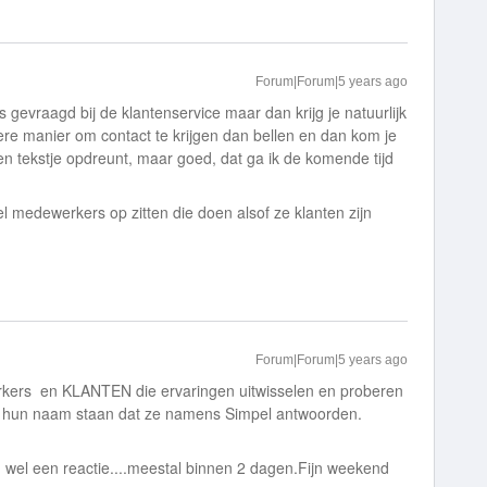
Forum|Forum|5 years ago
 gevraagd bij de klantenservice maar dan krijg je natuurlijk
re manier om contact te krijgen dan bellen en dan kom je
en tekstje opdreunt, maar goed, dat ga ik de komende tijd
el medewerkers op zitten die doen alsof ze klanten zijn
Forum|Forum|5 years ago
erkers en KLANTEN die ervaringen uitwisselen en proberen
j hun naam staan dat ze namens Simpel antwoorden.
 wel een reactie....meestal binnen 2 dagen.Fijn weekend