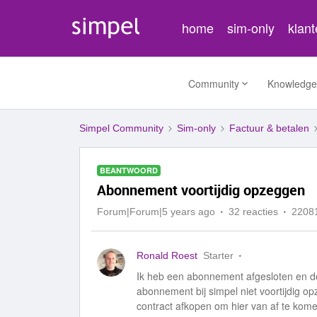
home
sim-only
klan
Community
Knowledge
Simpel Community
Sim-only
Factuur & betalen
BEANTWOORD
Abonnement voortijdig opzeggen
Forum|Forum|5 years ago
32 reacties
2208
Ronald Roest
Starter
Ik heb een abonnement afgesloten en de
abonnement bij simpel niet voortijdig opz
contract afkopen om hier van af te kom