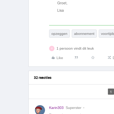
Groet,
Lisa
opzeggen
abonnement
voortijd
1 persoon vindt dit leuk
R
Like
32 reacties
1
Karin303
Superster