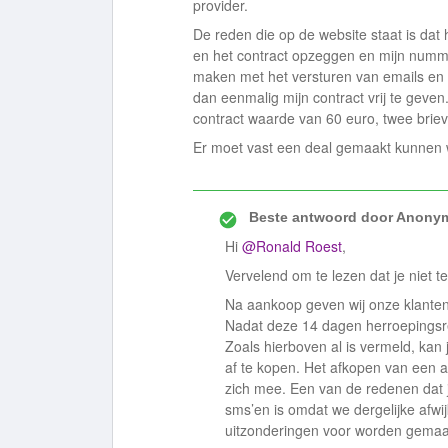
provider.
De reden die op de website staat is dat
en het contract opzeggen en mijn numm
maken met het versturen van emails en 
dan eenmalig mijn contract vrij te geven
contract waarde van 60 euro, twee briev
Er moet vast een deal gemaakt kunnen
Beste antwoord door
Anony
Hi
@Ronald Roest
,
Vervelend om te lezen dat je niet 
Na aankoop geven wij onze klanten 
Nadat deze 14 dagen herroepingsrec
Zoals hierboven al is vermeld, kan 
af te kopen. Het afkopen van een 
zich mee. Een van de redenen dat j
sms’en is omdat we dergelijke afwi
uitzonderingen voor worden gema