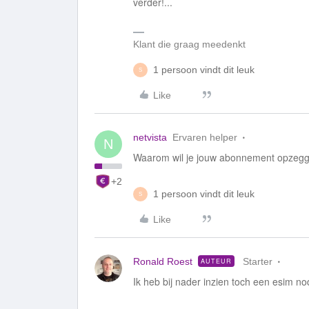
verder!...
Klant die graag meedenkt
1 persoon vindt dit leuk
S
Like
netvista
Ervaren helper
N
Waarom wil je jouw abonnement opzeg
+2
1 persoon vindt dit leuk
S
Like
Ronald Roest
Starter
AUTEUR
Ik heb bij nader inzien toch een esim no