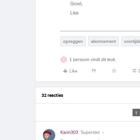
Groet,
Lisa
opzeggen
abonnement
voortijd
1 persoon vindt dit leuk
R
Like
32 reacties
1
Karin303
Superster