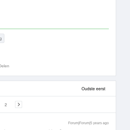
ig
Delen
Oudste eerst
2
Forum|Forum|5 years ago