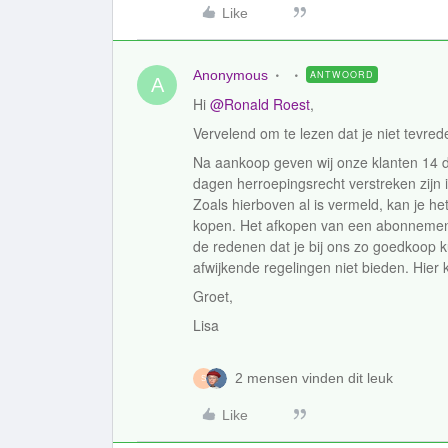
Like
Anonymous
ANTWOORD
A
Hi
@Ronald Roest
,
Vervelend om te lezen dat je niet tevre
Na aankoop geven wij onze klanten 14 d
dagen herroepingsrecht verstreken zijn i
Zoals hierboven al is vermeld, kan je he
kopen. Het afkopen van een abonnement 
de redenen dat je bij ons zo goedkoop k
afwijkende regelingen niet bieden. Hie
Groet,
Lisa
2 mensen vinden dit leuk
S
Like