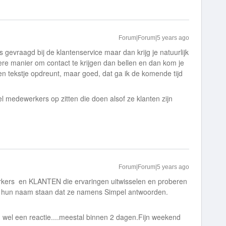
Forum|Forum|5 years ago
 gevraagd bij de klantenservice maar dan krijg je natuurlijk
re manier om contact te krijgen dan bellen en dan kom je
en tekstje opdreunt, maar goed, dat ga ik de komende tijd
el medewerkers op zitten die doen alsof ze klanten zijn
Forum|Forum|5 years ago
erkers en KLANTEN die ervaringen uitwisselen en proberen
j hun naam staan dat ze namens Simpel antwoorden.
 wel een reactie....meestal binnen 2 dagen.Fijn weekend