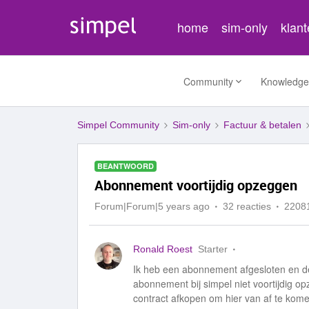
home
sim-only
klan
Community
Knowledge
Simpel Community
Sim-only
Factuur & betalen
BEANTWOORD
Abonnement voortijdig opzeggen
Forum|Forum|5 years ago
32 reacties
2208
Ronald Roest
Starter
Ik heb een abonnement afgesloten en de
abonnement bij simpel niet voortijdig opz
contract afkopen om hier van af te kom