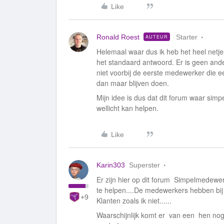
Like
Ronald Roest
Starter
AUTEUR
Helemaal waar dus ik heb het heel netjes
het standaard antwoord. Er is geen ande
niet voorbij de eerste medewerker die e
dan maar blijven doen.
Mijn idee is dus dat dit forum waar simp
wellicht kan helpen.
Like
Karin303
Superster
Er zijn hier op dit forum Simpelmedew
te helpen....De medewerkers hebben bi
+9
Klanten zoals ik niet......
Waarschijnlijk komt er van een hen nog