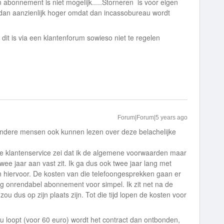
abonnement is niet mogelijk.....Storneren is voor eigen
 dan aanzienlijk hoger omdat dan incassobureau wordt
dit is via een klantenforum sowieso niet te regelen
Forum|Forum|5 years ago
andere mensen ook kunnen lezen over deze belachelijke
e klantenservice zei dat ik de algemene voorwaarden maar
wee jaar aan vast zit. Ik ga dus ook twee jaar lang met
n hiervoor. De kosten van die telefoongesprekken gaan er
rg onrendabel abonnement voor simpel. Ik zit net na de
u dus op zijn plaats zijn. Tot die tijd lopen de kosten voor
u loopt (voor 60 euro) wordt het contract dan ontbonden,