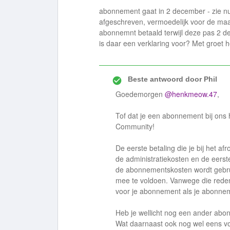
abonnement gaat in 2 december - zie n
afgeschreven, vermoedelijk voor de ma
abonnemnt betaald terwijl deze pas 2 d
is daar een verklaring voor? Met groet
Beste antwoord door
Phil
Goedemorgen
@henkmeow.47
,
Tof dat je een abonnement bij ons 
Community!
De eerste betaling die je bij het af
de administratiekosten en de eers
de abonnementskosten wordt gebru
mee te voldoen. Vanwege die reden
voor je abonnement als je abonnem
Heb je wellicht nog een ander abo
Wat daarnaast ook nog wel eens voo