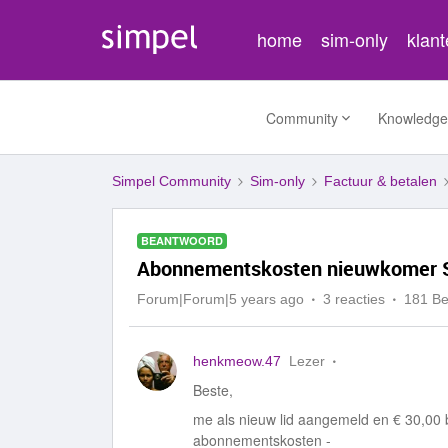
home
sim-only
klan
Community
Knowledge
Simpel Community
Sim-only
Factuur & betalen
BEANTWOORD
Abonnementskosten nieuwkomer 
Forum|Forum|5 years ago
3 reacties
181 B
henkmeow.47
Lezer
Beste,
me als nieuw lid aangemeld en € 30,00 b
abonnementskosten -