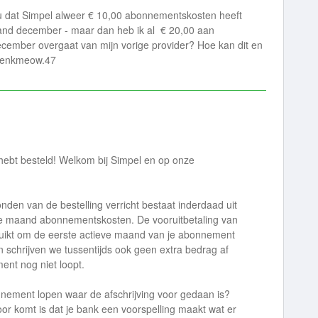
u dat Simpel alweer € 10,00 abonnementskosten heeft
and december - maar dan heb ik al € 20,00 aan
ecember overgaat van mijn vorige provider? Hoe kan dit en
 henkmeow.47
hebt besteld! Welkom bij Simpel en op onze
ronden van de bestelling verricht bestaat inderdaad uit
te maand abonnementskosten. De vooruitbetaling van
ikt om de eerste actieve maand van je abonnement
 schrijven we tussentijds ook geen extra bedrag af
ent nog niet loopt.
nnement lopen waar de afschrijving voor gedaan is?
r komt is dat je bank een voorspelling maakt wat er