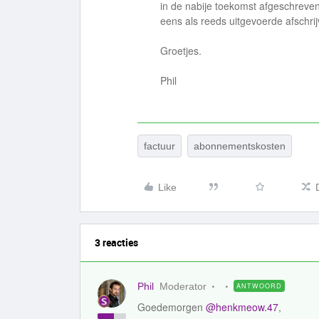
in de nabije toekomst afgeschreven
eens als reeds uitgevoerde afschrij
Groetjes.
Phil
factuur
abonnementskosten
Like
3 reacties
Phil
Moderator
ANTWOORD
Goedemorgen
@henkmeow.47
,