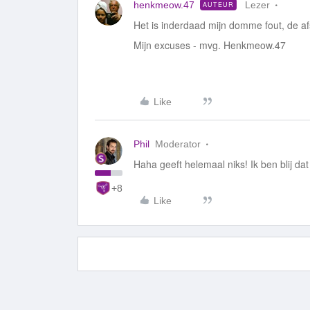
henkmeow.47
Lezer
AUTEUR
Het is inderdaad mijn domme fout, de a
Mijn excuses - mvg. Henkmeow.47
Like
Phil
Moderator
Haha geeft helemaal niks! Ik ben blij da
+8
Like