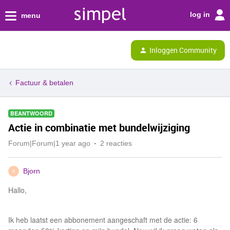
log in
menu
Inloggen Community
Factuur & betalen
BEANTWOORD
Actie in combinatie met bundelwijziging
Forum|Forum|1 year ago
2 reacties
Bjorn
B
Hallo,
Ik heb laatst een abbonement aangeschaft met de actie: 6