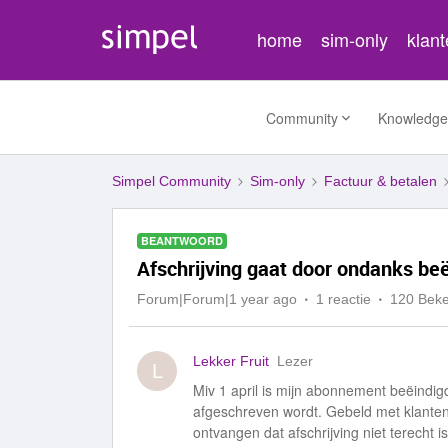
home
sim-only
klan
Community
Knowledge
Simpel Community
Sim-only
Factuur & betalen
BEANTWOORD
Afschrijving gaat door ondanks b
Forum|Forum|1 year ago
1 reactie
120 Bek
Lekker Fruit
Lezer
L
Miv 1 april is mijn abonnement beëindig
afgeschreven wordt. Gebeld met klanten
ontvangen dat afschrijving niet terecht i