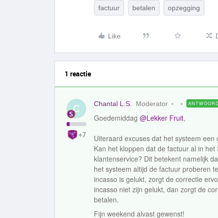
factuur
betalen
opzegging
Like
1 reactie
Chantal L.S.
Moderator
ANTWOOR
C
Goedemiddag ​
@Lekker Fruit
,
+7
Uiteraard excuses dat het systeem een o
Kan het kloppen dat de factuur al in he
klantenservice? Dit betekent namelijk da
het systeem altijd de factuur proberen t
incasso is gelukt, zorgt de correctie erv
incasso niet zijn gelukt, dan zorgt de cor
betalen.
Fijn weekend alvast gewenst!