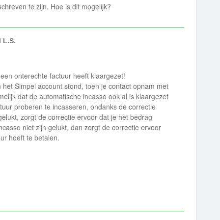
chreven te zijn. Hoe is dit mogelijk?
 L.S.
een onterechte factuur heeft klaargezet!
in het Simpel account stond, toen je contact opnam met
elijk dat de automatische incasso ook al is klaargezet
ctuur proberen te incasseren, ondanks de correctie
gelukt, zorgt de correctie ervoor dat je het bedrag
ncasso niet zijn gelukt, dan zorgt de correctie ervoor
uur hoeft te betalen.