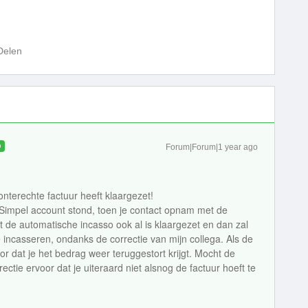
Delen
D
Forum|Forum|1 year ago
nterechte factuur heeft klaargezet!
t Simpel account stond, toen je contact opnam met de
t de automatische incasso ook al is klaargezet en dan zal
e incasseren, ondanks de correctie van mijn collega. Als de
oor dat je het bedrag weer teruggestort krijgt. Mocht de
rectie ervoor dat je uiteraard niet alsnog de factuur hoeft te