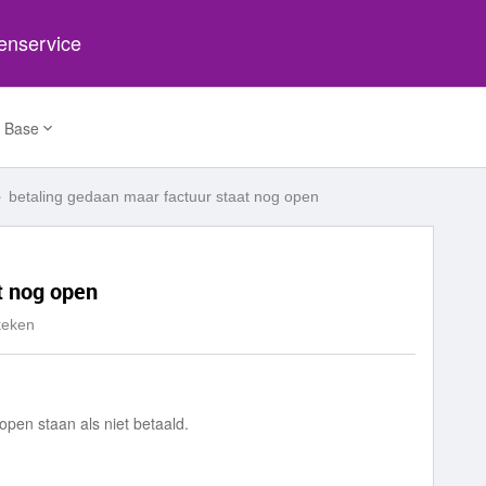
tenservice
 Base
betaling gedaan maar factuur staat nog open
t nog open
keken
 open staan als niet betaald.