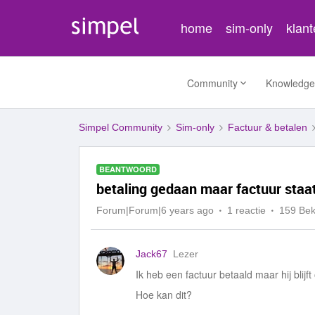
home
sim-only
klan
Community
Knowledge
Simpel Community
Sim-only
Factuur & betalen
BEANTWOORD
betaling gedaan maar factuur staa
Forum|Forum|6 years ago
1 reactie
159 Be
Jack67
Lezer
Ik heb een factuur betaald maar hij blijft
Hoe kan dit?