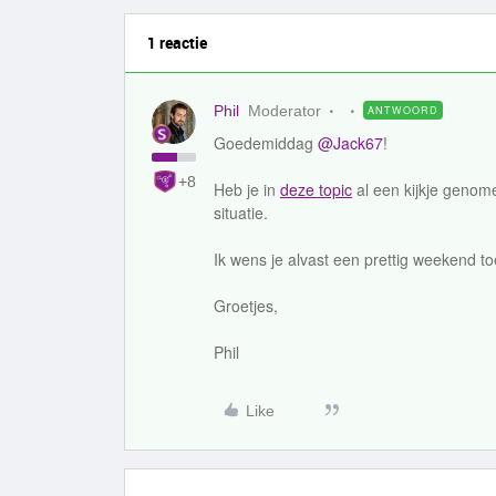
1 reactie
Phil
Moderator
ANTWOORD
Goedemiddag
@Jack67
!
+8
Heb je in
deze topic
al een kijkje genom
situatie.
Ik wens je alvast een prettig weekend to
Groetjes,
Phil
Like