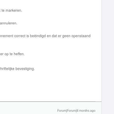
t te markeren.
 annuleren.
bonnement correct is beëindigd en dat er geen openstaand
r op te heffen.
iftelijke bevestiging.
Forum|Forum|8 months ago