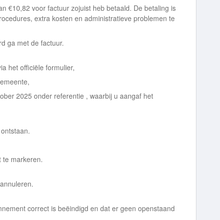
van €10,82 voor factuur zojuist heb betaald. De betaling is
rocedures, extra kosten en administratieve problemen te
rd ga met de factuur.
 het officiële formulier,
 gemeente,
ktober 2025 onder referentie , waarbij u aangaf het
 ontstaan.
t te markeren.
 annuleren.
bonnement correct is beëindigd en dat er geen openstaand