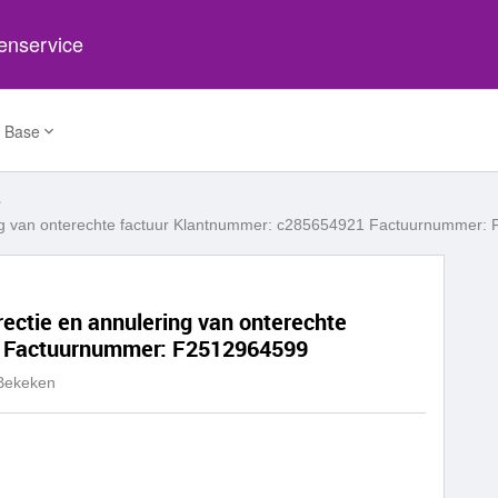
tenservice
 Base
ering van onterechte factuur Klantnummer: c285654921 Factuurnummer
rectie en annulering van onterechte
1 Factuurnummer: F2512964599
Bekeken