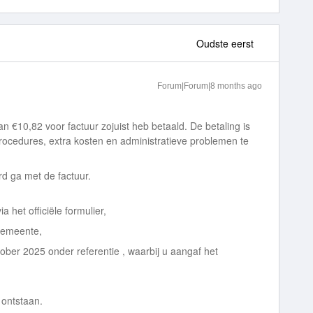
Oudste eerst
Forum|Forum|8 months ago
van €10,82 voor factuur zojuist heb betaald. De betaling is
rocedures, extra kosten en administratieve problemen te
rd ga met de factuur.
 het officiële formulier,
 gemeente,
ktober 2025 onder referentie , waarbij u aangaf het
 ontstaan.