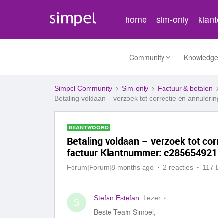
home
sim-only
klan
Community
Knowledge
Simpel Community
Sim-only
Factuur & betalen
Betaling voldaan – verzoek tot correctie en annul
BEANTWOORD
Betaling voldaan – verzoek tot cor
factuur Klantnummer: c28565492
Forum|Forum|8 months ago
2 reacties
117 
Stefan Estefan
Lezer
S
Beste Team Simpel,