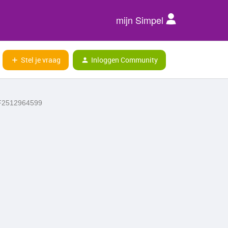
mijn Simpel
Stel je vraag
Inloggen Community
: F2512964599