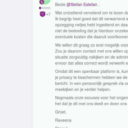
Beste ​
@Stefan Estefan
,
Wat ontzettend vervelend om te lezen da
+7
Ik begrijp heel goed dat dit verwarrend e
opzegging netjes hebt ingediend en daar
niet de bedoeling dat je hierdoor onzek
eventuele kosten die daaruit voortkome
We willen dit graag zo snel mogelijk voor
Zou je daarom contact met ons willen 
situatie zorgvuldig nakijken en de admi
ervoor dat alles correct wordt verwerkt en
Omdat dit een openbaar platform is, ku
je privacy te beschermen hebben we de g
bericht. In een persoonlijk gesprek via 
meekijken en je verder helpen.
Nogmaals onze excuses voor het ongem
het dat je dit met ons deelt en doen ons 
Groet,
Raveena