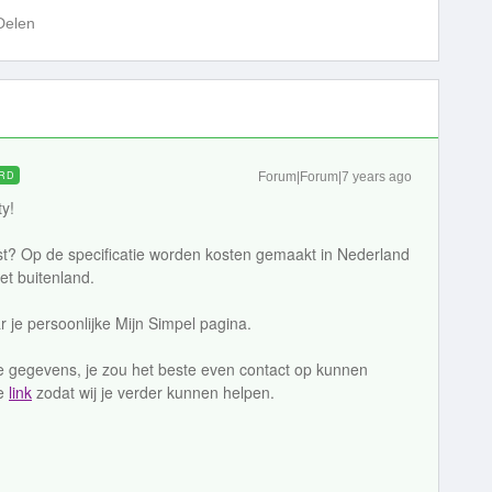
Delen
RD
Forum|Forum|7 years ago
y!
est? Op de specificatie worden kosten gemaakt in Nederland
et buitenland.
r je persoonlijke Mijn Simpel pagina.
jke gegevens, je zou het beste even contact op kunnen
ze
link
zodat wij je verder kunnen helpen.