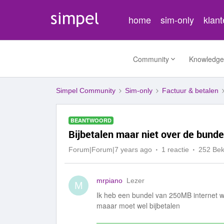
home
sim-only
klan
Community
Knowledge
Simpel Community
Sim-only
Factuur & betalen
BEANTWOORD
Bijbetalen maar niet over de bunde
Forum|Forum|7 years ago
1 reactie
252 Be
mrpiano
Lezer
M
Ik heb een bundel van 250MB internet w
maaar moet wel bijbetalen