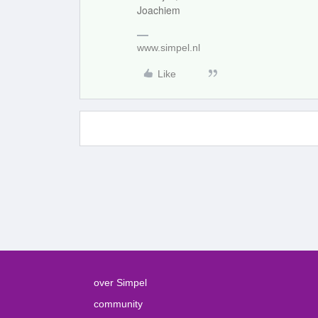
Joachiem
www.simpel.nl
Like
over Simpel
community