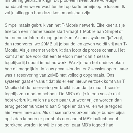
mindering gebracht krijgt. Dit probleem heeft onze volledige
aandacht en we verwachten het op korte termijn op te lossen. Ik
zal je uitleggen hoe deze kosten ontstaan zijn.
Simpel maakt gebruik van het T-Mobile netwerk. Elke keer als je
telefoon een internetsessie start vraagt T-Mobile aan Simpel of
het nummer internet mag gebruiken. Als ons systeem "ja" zegt,
dan reserveren we 20MB uit je bundel en geven we dit vrij aan T-
Mobile. Als je internet verbruikt dan loopt dit proces continu. Het
komt af en toe voor dat een telefoon meer dan 1 sessie
tegelijkertijd opent in het netwerk. We zijn aan het onderzoeken
hoe dit mogelijk is. In jouw geval stonden er 2 sessies open, maar
was 1 reservering van 20MB niet volledig opgemaakt. Ons
systeem gaat er vanuit dat als er een nieuw verzoek komt van T-
Mobile dat de reservering verbruikt is omdat je maar 1 sessie
tegelijk zou moeten hebben. De MB's die je in een sessie niet
hebt verbruikt, vallen na een paar uur weer vrij en worden dan
terug gecommuniceerd aan Simpel en dan vullen we je tegoed
hier weer mee aan. Als dit scenario voorkomt als je bundel bijna
op is dan kunnen er per abuis een aantal MB's buitenbundel
gerekend worden terwijl je nog een paar MB's tegoed had.