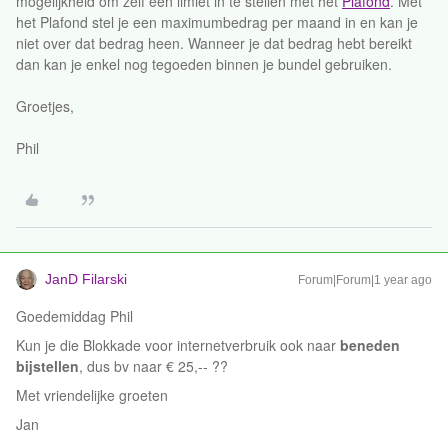
mogelijkheid om zelf een limiet in te stellen met het
Plafond
. Met
het Plafond stel je een maximumbedrag per maand in en kan je
niet over dat bedrag heen. Wanneer je dat bedrag hebt bereikt
dan kan je enkel nog tegoeden binnen je bundel gebruiken.
Groetjes,
Phil
JanD Filarski
Forum|Forum|1 year ago
Goedemiddag Phil
Kun je die Blokkade voor internetverbruik ook naar
beneden
bijstellen
, dus bv naar € 25,-- ??
Met vriendelijke groeten
Jan