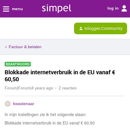
log in
menu
Inloggen Community
Factuur & betalen
BEANTWOORD
Blokkade internetverbruik in de EU vanaf €
60,50
Forum|Forum|4 years ago
2 reacties
kwastenaar
K
In mijn instellingen zie ik het volgende staan:
Blokkade internetverbruik in de EU vanaf € 60,50