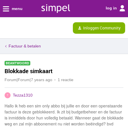
log in
menu
Inloggen Community
Factuur & betalen
BEANTWOORD
Blokkade simkaart
Forum|Forum|7 years ago
1 reactie
Tezza1310
T
Hallo ik heb een sim only abbo bij jullie en door een openstaande
factuur is deze geblokkeerd. Ik zit bij budgetbeheer en de factuur
is inmiddels door hun volledig betaald. Wanneer gaat de blokkade
weg en zal mijn abbonement nu niet worden beëindigd? bvd