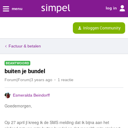
log in
menu
Inloggen Community
Factuur & betalen
BEANTWOORD
buiten je bundel
Forum|Forum|3 years ago
1 reactie
Esmeralda Beindorff
Goedemorgen,
Op 27 april jl kreeg ik de SMS melding dat ik bijna aan het