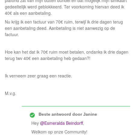
plafond zat van mijn buiten bundel en dat mogelijk mijn simkaart
gedeeltelijk werd geblokkeerd. Ter voorkoming hiervan deed ik
40€ als een aanbetaling.
Nu krijg ik een factuur van 70€ ruim, terwijl ik drie dagen terug
een aanbetaling deed. Aanbetaling is niet aanwezig op de
factuur.
Hoe kan het dat ik 70€ ruim moet betalen, ondanks ik drie dagen
terug twv 40€ een aanbetaling heb gedaan?!
Ik verneem zeer graag een reactie.
M.v.g.
Beste antwoord door
Janine
Hey
@Esmeralda Beindorff
,
Welkom op onze Community!