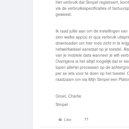
Het verbruik dat Simpel registreert, komt
via de verbruiksspecificaties of factuurs
geweest.
Ik raad jullie aan om de instellingen van 
zien welke app(s) er qua verbruik uitsp
downloaden om hier mee zicht in te krijge
netwerkwissel aanstaat op je toestel. Al
van je mobiele data wanneer je wifi verb
Overigens is het altijd mogelijk dat er e
lopen allerlei processen op de achtergro
per se iets voor te doen op het toestel
raadzaam om via Mijn Simpel een Plafond
Groet, Charlie
Simpel
Like