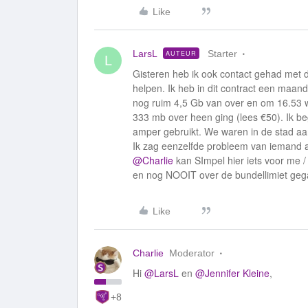
Like
LarsL
Starter
AUTEUR
L
Gisteren heb ik ook contact gehad met d
helpen. Ik heb in dit contract een maa
nog ruim 4,5 Gb van over en om 16.53 wa
333 mb over heen ging (lees €50). Ik beg
amper gebruikt. We waren in de stad aa
Ik zag eenzelfde probleem van iemand a
@Charlie
kan SImpel hier iets voor me 
en nog NOOIT over de bundellimiet gegaa
Like
Charlie
Moderator
Hi
@LarsL
en
@Jennifer Kleine
,
+8