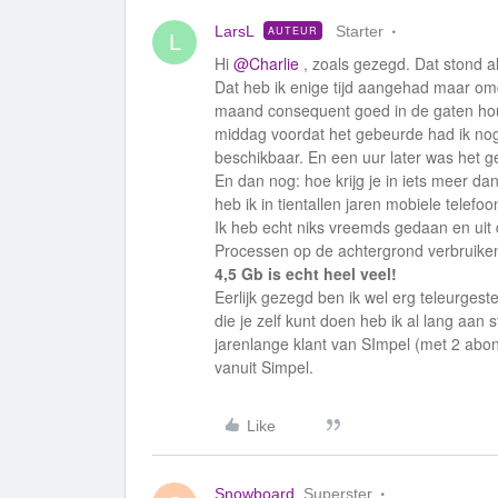
LarsL
Starter
AUTEUR
L
Hi
@Charlie
, zoals gezegd. Dat stond al
Dat heb ik enige tijd aangehad maar omd
maand consequent goed in de gaten houde
middag voordat het gebeurde had ik nog
beschikbaar. En een uur later was het g
En dan nog: hoe krijg je in iets meer 
heb ik in tientallen jaren mobiele telef
Ik heb echt niks vreemds gedaan en uit
Processen op de achtergrond verbruike
4,5 Gb is echt heel veel!
Eerlijk gezegd ben ik wel erg teleurgeste
die je zelf kunt doen heb ik al lang aan 
jarenlange klant van SImpel (met 2 abo
vanuit Simpel.
Like
Snowboard
Superster