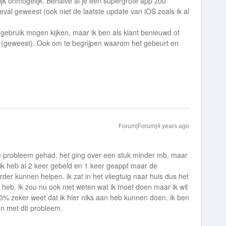
nlijk onmogelijk. Behalve al je een supergrote app zou
eval geweest (ook niet de laatste update van iOS zoals ik al
ar gebruik mogen kijken, maar ik ben als klant benieuwd of
 is (geweest). Ook om te begrijpen waarom het gebeurt en
Forum|Forum|4 years ago
e probleem gehad. het ging over een stuk minder mb, maar
k heb al 2 keer gebeld en 1 keer geappt maar de
rder kunnen helpen. ik zat in het vliegtuig naar huis dus het
t heb. ik zou nu ook niet weten wat ik moet doen maar ik wil
00% zeker weet dat ik hier niks aan heb kunnen doen. ik ben
 ben met dit probleem.