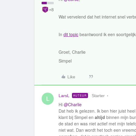
+8
Wat vervelend dat het internet snel verb
In
dit topic
beantwoord ik een soortgelijk
Groet, Charlie
Simpel
Like
LarsL
Starter
AUTEUR
L
Hi
@Charlie
Dat heb ik gelezen. Ik ben hier juist heel
klant bij Simpel en
altijd
binnen mijn bun
de stad en was niet actief met mijn telef
niet wat. Dan wordt het toch een vreemd