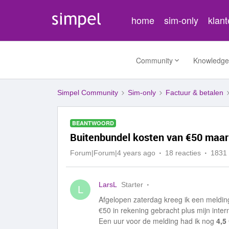
home
sim-only
klan
Community
Knowledge
Simpel Community
Sim-only
Factuur & betalen
BEANTWOORD
Buitenbundel kosten van €50 maar
Forum|Forum|4 years ago
18 reacties
1831
LarsL
Starter
L
Afgelopen zaterdag kreeg ik een meldin
€50 in rekening gebracht plus mijn inter
Een uur voor de melding had ik nog
4,5