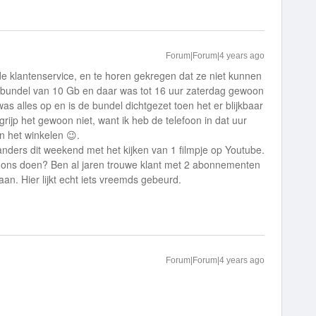
Forum|Forum|4 years ago
e klantenservice, en te horen gekregen dat ze niet kunnen
ndbundel van 10 Gb en daar was tot 16 uur zaterdag gewoon
s alles op en is de bundel dichtgezet toen het er blijkbaar
rijp het gewoon niet, want ik heb de telefoon in dat uur
n het winkelen 😉.
nders dit weekend met het kijken van 1 filmpje op Youtube.
/ ons doen? Ben al jaren trouwe klant met 2 abonnementen
n. Hier lijkt echt iets vreemds gebeurd.
Forum|Forum|4 years ago