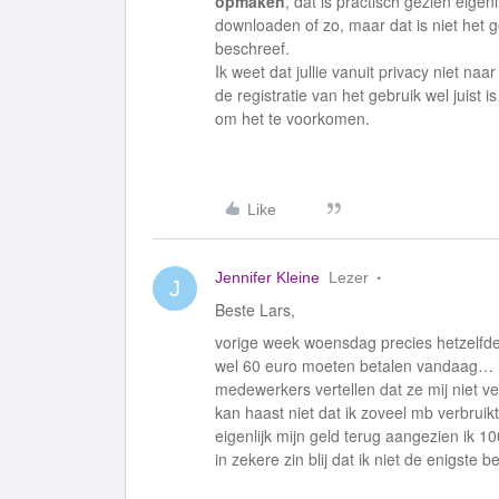
opmaken
, dat is practisch gezien eige
downloaden of zo, maar dat is niet het g
beschreef.
Ik weet dat jullie vanuit privacy niet na
de registratie van het gebruik wel juist
om het te voorkomen.
Like
Jennifer Kleine
Lezer
J
Beste Lars,
vorige week woensdag precies hetzelfd
wel 60 euro moeten betalen vandaag… i
medewerkers vertellen dat ze mij niet ve
kan haast niet dat ik zoveel mb verbruik
eigenlijk mijn geld terug aangezien ik 1
in zekere zin blij dat ik niet de enigste