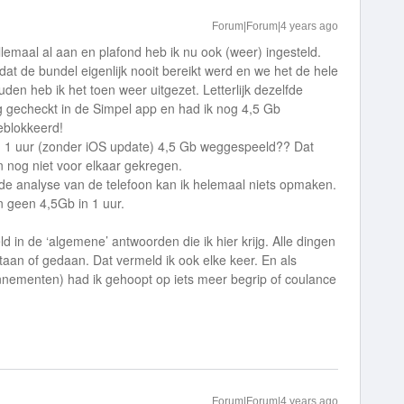
Forum|Forum|4 years ago
lemaal al aan en plafond heb ik nu ook (weer) ingesteld.
at de bundel eigenlijk nooit bereikt werd en we het de hele
n heb ik het toen weer uitgezet. Letterlijk dezelfde
 gecheckt in de Simpel app en had ik nog 4,5 Gb
eblokkeerd!
dan 1 uur (zonder iOS update) 4,5 Gb weggespeeld?? Dat
oon nog niet voor elkaar gekregen.
 de analyse van de telefoon kan ik helemaal niets opmaken.
n geen 4,5Gb in 1 uur.
ld in de ‘algemene’ antwoorden die ik hier krijg. Alle dingen
staan of gedaan. Dat vermeld ik ook elke keer. En als
nnementen) had ik gehoopt op iets meer begrip of coulance
Forum|Forum|4 years ago