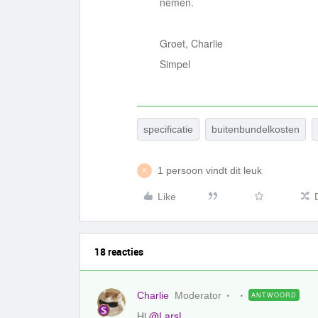
nemen.
Groet, Charlie
Simpel
specificatie
buitenbundelkosten
1 persoon vindt dit leuk
K
Like
18 reacties
Charlie
Moderator
ANTWOORD
Hi
@LarsL
,