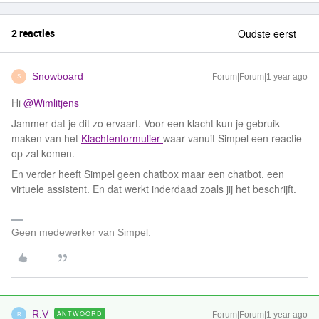
2 reacties
Oudste eerst
Snowboard
Forum|Forum|1 year ago
S
Hi ​
@Wimlitjens
Jammer dat je dit zo ervaart. Voor een klacht kun je gebruik
maken van het
Klachtenformulier
waar vanuit Simpel een reactie
op zal komen.
En verder heeft Simpel geen chatbox maar een chatbot, een
virtuele assistent. En dat werkt inderdaad zoals jij het beschrijft.
Geen medewerker van Simpel.
R.V
ANTWOORD
Forum|Forum|1 year ago
R