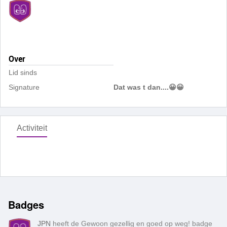
Over
Lid sinds
Signature
Dat was t dan....😀😀
Activiteit
Badges
JPN
heeft de Gewoon gezellig en goed op weg! badge