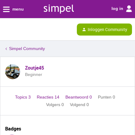
log in
menu
Inloggen Community
Simpel Community
Zoutje45
Beginner
Topics 3
Reacties 14
Beantwoord 0
Punten 0
Volgers
0
Volgend
0
Badges