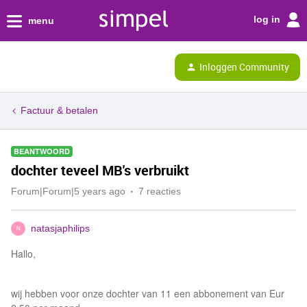
log in
menu
Inloggen Community
Factuur & betalen
BEANTWOORD
dochter teveel MB's verbruikt
Forum|Forum|5 years ago
7 reacties
natasjaphilips
N
Hallo,
wij hebben voor onze dochter van 11 een abbonement van Eur