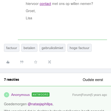
hiervoor
contact
met ons op willen nemen?
Groet,
Lisa
factuur
betalen
gebruikslimiet
hoge factuur
7 reacties
Oudste eerst
Anonymous
ANTWOORD
Forum|Forum|5 years ago
A
Goedemorgen
@natasjaphilips
,