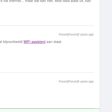
 via internet... maar dat kan niet. Mob data staat uit, kan
Forum|Forum|5 years ago
at bijvoorbeeld
WiFi assistent
aan staat.
Forum|Forum|5 years ago