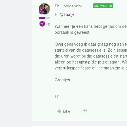
Phil
Moderator
ANTWOORD
Hi
@Taatje
,
+8
Wanneer je een kans hebt gehad om de in
oorzaak is geweest.
Overigens voeg ik daar graag nog aan toe 
starttijd van de datasessie is. Zo'n ses
die uren wordt bij die datasessie en star
alleen op het tijdstip die je ziet staan
verbruiksspecificatie online staan zie je
Groetjes,
Phil
Like