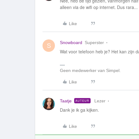
Nee, heb de tijd gezien, vanmorgen half 8
alleen via de wifi op internet. Dus rara...
Like
Snowboard
Superster
S
Wat voor telefoon heb je? Het kan zijn d
Geen medewerker van Simpel.
Like
Taatje
Lezer
AUTEUR
Dank je ik ga kijken.
Like