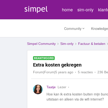
home
sim-only
klan
Community
Knowledge
Simpel Community
Sim-only
Factuur & betalen
BEANTWOORD
Extra kosten gekregen
Forum|Forum|5 years ago
5 reacties
236 B
Taatje
Lezer
Hoe kan ik extra kosten buiten mijn bun
uitstaan en alleen via de wifi internet?