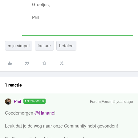
Groetjes,
Phil
mijn simpel
factuur
betalen
1 reactie
Phil
ANTWOORD
Forum|Forum|5 years ago
Goedemorgen
@Hanane
!
Leuk dat je de weg naar onze Community hebt gevonden!