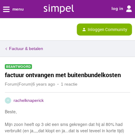
log in
menu
Inloggen Community
Factuur & betalen
BEANTWOORD
factuur ontvangen met buitenbundelkosten
Forum|Forum|6 years ago
1 reactie
rachelknaperick
R
Beste,
Mijn zoon heeft op 3 okt een sms gekregen dat hij al 80% had
verbruikt (en ja,,,,dat klopt en ja...dat is veel teveel in korte tijd)