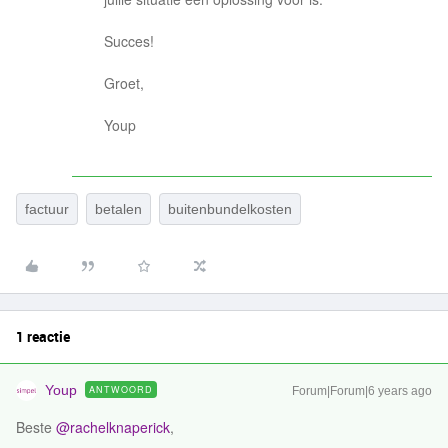
Succes!
Groet,
Youp
factuur
betalen
buitenbundelkosten
1 reactie
Youp
ANTWOORD
Forum|Forum|6 years ago
Beste
@rachelknaperick
,