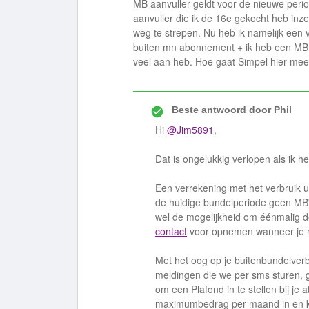
MB aanvuller geldt voor de nieuwe period
aanvuller die ik de 16e gekocht heb inz
weg te strepen. Nu heb ik namelijk een 
buiten mn abonnement + ik heb een MB aa
veel aan heb. Hoe gaat Simpel hier me
Beste antwoord door
Phil
Hi
@Jim5891
,
Dat is ongelukkig verlopen als ik he
Een verrekening met het verbruik ui
de huidige bundelperiode geen MB'
wel de mogelijkheid om éénmalig de
contact
voor opnemen wanneer je nie
Met het oog op je buitenbundelverb
meldingen die we per sms sturen, 
om een Plafond in te stellen bij j
maximumbedrag per maand in en kan