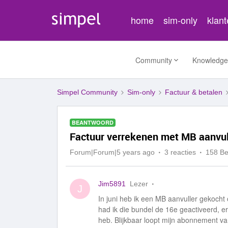
home
sim-only
klan
Community
Knowledge
Simpel Community
Sim-only
Factuur & betalen
BEANTWOORD
Factuur verrekenen met MB aanvul
Forum|Forum|5 years ago
3 reacties
158 B
Jim5891
Lezer
J
In juni heb ik een MB aanvuller gekocht
had ik die bundel de 16e geactiveerd, 
heb. Blijkbaar loopt mijn abonnement 