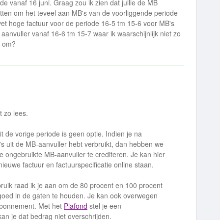
e vanaf 16 juni. Graag zou ik zien dat jullie de MB
etten om het teveel aan MB's van de voorliggende periode
vet hoge factuur voor de periode 16-5 tm 15-6 voor MB's
nvuller vanaf 16-6 tm 15-7 waar ik waarschijnlijk niet zo
e om?
t zo lees.
t de vorige periode is geen optie. Indien je na
s uit de MB-aanvuller hebt verbruikt, dan hebben we
 ongebruikte MB-aanvuller te crediteren. Je kan hier
uwe factuur en factuurspecificatie online staan.
ruik raad ik je aan om de 80 procent en 100 procent
goed in de gaten te houden. Je kan ook overwegen
e abonnement. Met het
Plafond
stel je een
 je dat bedrag niet overschrijden.