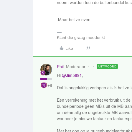
neemt worden toch de buitenbundel kost
.Maar bel ze even
Klant die graag meedenkt
Like
Phil
Moderator
ANTWOORD
Hi
@Jim5891
,
+8
Dat is ongelukkig verlopen als ik het zo 
Een verrekening met het verbruik uit de 
bundelperiode geen MB's uit de MB-aanv
om éénmalig de ongebruikte MB-aanvulle
wanneer je nieuwe factuur en factuurspec
Met het oog op je buitenbundelverbruik