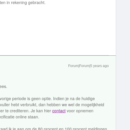
en in rekening gebracht.
Forum|Forum|5 years ago
lees.
vorige periode is geen optie. Indien je na de huidige
uller hebt verbruikt, dan hebben we wel de mogelijkheid
r te crediteren. Je kan hier
contact
voor opnemen
ificatie online staan.
 raad ik je aan om de 80 procent en 100 procent meldingen