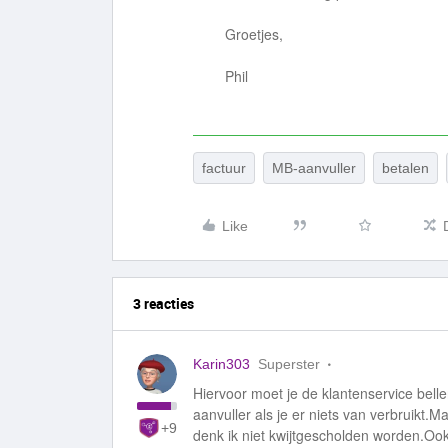
Groetjes,
Phil
factuur
MB-aanvuller
betalen
Like
3 reacties
Karin303
Superster
Hiervoor moet je de klantenservice bell
aanvuller als je er niets van verbruikt.M
+9
denk ik niet kwijtgescholden worden.Ook 