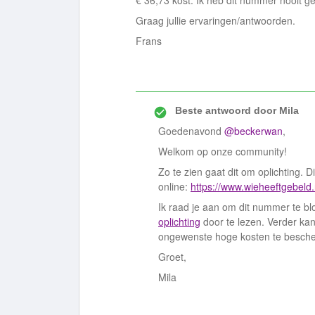
€ 36,73 kost. Ik heb dit nummer nooit geb
Graag jullie ervaringen/antwoorden.
Frans
Beste antwoord door
Mila
Goedenavond
@beckerwan
,
Welkom op onze community!
Zo te zien gaat dit om oplichting. Di
online:
https://www.wieheeftgebel
Ik raad je aan om dit nummer te bl
oplichting
door te lezen. Verder kan 
ongewenste hoge kosten te besch
Groet,
Mila