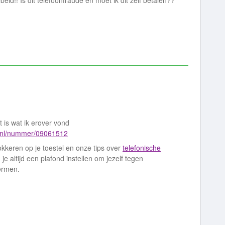
eld!! Is dit telefoonfraude en moet ik dit zelf betalen??
t is wat ik erover vond
d.nl/nummer/09061512
okkeren op je toestel en onze tips over
telefonische
je altijd een plafond instellen om jezelf tegen
ermen.