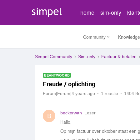
home
sim-only
klan
Community
Knowledge
Simpel Community
Sim-only
Factuur & betalen
BEANTWOORD
Fraude / oplichting
Forum|Forum|4 years ago
1 reactie
1404 B
beckerwan
Lezer
B
Hallo,
Op mijn factuur over oktober staat een 