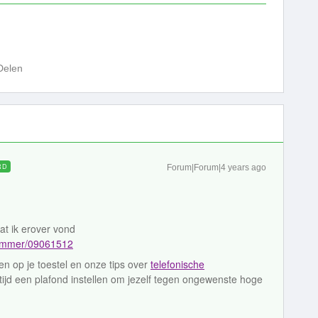
Delen
RD
Forum|Forum|4 years ago
wat ik erover vond
nummer/09061512
en op je toestel en onze tips over
telefonische
ltijd een plafond instellen om jezelf tegen ongewenste hoge