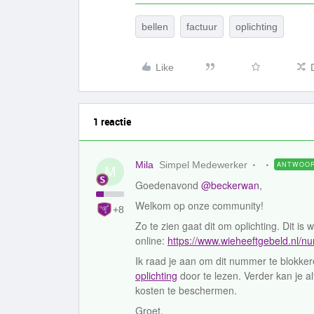
bellen
factuur
oplichting
Like
1 reactie
Mila
Simpel Medewerker
ANTWOO
M
Goedenavond
@beckerwan
,
Welkom op onze community!
+8
Zo te zien gaat dit om oplichting. Dit is 
online:
https://www.wieheeftgebeld.nl/
Ik raad je aan om dit nummer te blokker
oplichting
door te lezen. Verder kan je a
kosten te beschermen.
Groet,