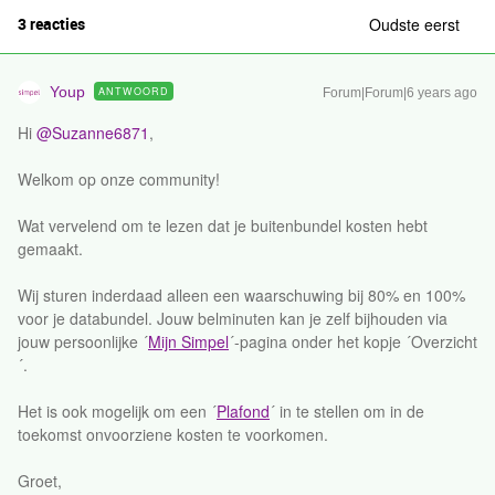
3 reacties
Oudste eerst
Youp
ANTWOORD
Forum|Forum|6 years ago
Hi
@Suzanne6871
,
Welkom op onze community!
Wat vervelend om te lezen dat je buitenbundel kosten hebt
gemaakt.
Wij sturen inderdaad alleen een waarschuwing bij 80% en 100%
voor je databundel. Jouw belminuten kan je zelf bijhouden via
jouw persoonlijke ´
Mijn Simpel
´-pagina onder het kopje ´Overzicht
´.
Het is ook mogelijk om een ´
Plafond
´ in te stellen om in de
toekomst onvoorziene kosten te voorkomen.
Groet,