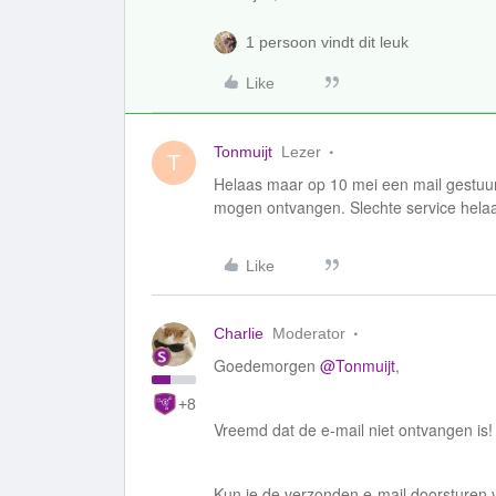
1 persoon vindt dit leuk
Like
Tonmuijt
Lezer
T
Helaas maar op 10 mei een mail gestuu
mogen ontvangen. Slechte service hela
Like
Charlie
Moderator
Goedemorgen
@Tonmuijt
,
+8
Vreemd dat de e-mail niet ontvangen is
Kun je de verzonden e-mail doorsturen 