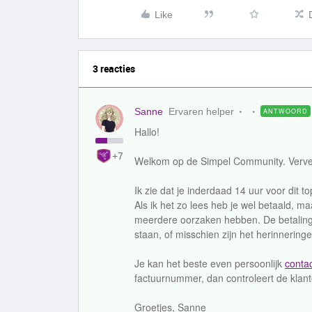
Like
3 reacties
Sanne
Ervaren helper
ANTWOORD
Hallo!
+7
Welkom op de Simpel Community. Vervel
Ik zie dat je inderdaad 14 uur voor dit t
Als ik het zo lees heb je wel betaald, maa
meerdere oorzaken hebben. De betaling 
staan, of misschien zijn het herinnering
Je kan het beste even persoonlijk
conta
factuurnummer, dan controleert de klant
Groetjes, Sanne