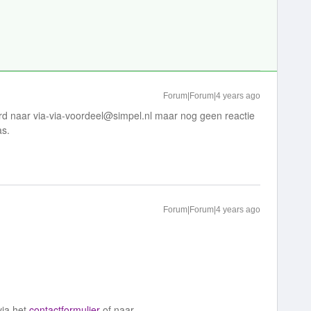
Forum|Forum|4 years ago
rd naar
via-via-voordeel@simpel.nl
maar nog geen reactie
as.
Forum|Forum|4 years ago
!
via het
contactformulier
of naar