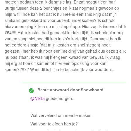
meteen gedaan toen ik dit smsje las. Er zat hooguit een half
uurtje tussen deze 2 berichtjes en ik zat nogmaals gewoon op
mijn wifi.. hoe kan het dat ik nu ineens een sms krijg dat mijn
simkaart geblokkerd is voor buitenbundel kosten? Ik schrok
hiervan en ging kijken op mijnsimpel app. Hier zag ik ineens dat ik
€54!!!! Extra kosten had gemaakt in deze tijd! Ik schrok hier erg
van en snap niet hoe dit kan in zo’n korte tijd. Daarnaast heb ik
het eerdere smsje (dat mijn kosten erg snel stegen) nooit
gelezen.. hier heb ik nooit een melding van gehad dus deze zie ik
nu pas staan. ik was mij hier geen kwaad van bewust. Ik vraag
mij erg af hoe dit kan en of hier een oplossing voor kan
komen??!!?? Want dit is bijna te belachelijk voor woorden...
Beste antwoord door
Snowboard
@Nikita
goedemorgen.
Wat vervelend om mee te maken.
Wat voor telefoon heb je?