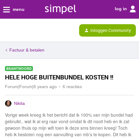
log in
menu
Inloggen Community
Factuur & betalen
BEANTWOORD
HELE HOGE BUITENBUNDEL KOSTEN !!
Forum|Forum|6 years ago
6 reacties
Nikita
Vorige week kreeg ik het bericht dat ik 100% van mijn bundel had
gebruikt.. wat ik al erg raar vond omdat ik dit nooit heb en ik zat
gewoon thuis op mijn wifi toen ik deze sms binnen kreeg! Toch
heb ik besloten nog een aanvulling van mb’s te kopen. Dit heb ik