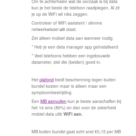
Om te achterhalen wat de oorzaak is bij data
kun je het beste de telefoon raadplegen. Al zit
je op de WiFi wil niks zeggen.
Controleer of WiFi assistent / slimme
netwerkwissel
uit
staat.
Zet alleen mobiel data aan wanneer nodig
* Heb je een data manager app geïnstalleerd
* Veel telefoons hebben een ingebouwde
datameter, stel die (beiden) goed in.
Het
plafond
biedt bescherming tegen buiten
bundel kosten maar is alleen maar een
symptoombestrijding.
Een
MB aanvullen
kun je beste aanschaffen bij
het 1e sms (80%) en dan voor de zekerheid
mobiel data uitb
​​​​​
WiFi aan.
MB buiten bundel gaat echt snel €0,15 per MB