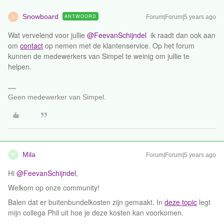
Snowboard
ANTWOORD
Forum|Forum|5 years ago
S
Wat vervelend voor jullie
@FeevanSchijndel
ik raadt dan ook aan
om
contact
op nemen met de klantenservice. Op het forum
kunnen de medewerkers van Simpel te weinig om jullie te
helpen.
Geen medewerker van Simpel.
Mila
Forum|Forum|5 years ago
M
Hi
@FeevanSchijndel
,
Welkom op onze community!
Balen dat er buitenbundelkosten zijn gemaakt. In
deze topic
legt
mijn collega Phil uit hoe je deze kosten kan voorkomen.