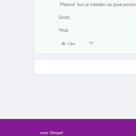
´Plafond´ kun je instellen op jouw persoo
Groet,
Youp
Like
over Simpel