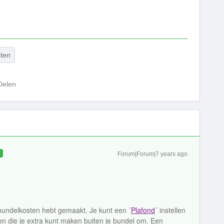
sten
Delen
D
Forum|Forum|7 years ago
nbundelkosten hebt gemaakt. Je kunt een ´
Plafond
´ instellen
en die je extra kunt maken buiten je bundel om. Een