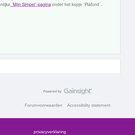
nlijke
´Mijn Simpel´-pagina
onder het kopje ´Plafond´.
Forumvoorwaarden
Accessibility statement
privacyverklaring