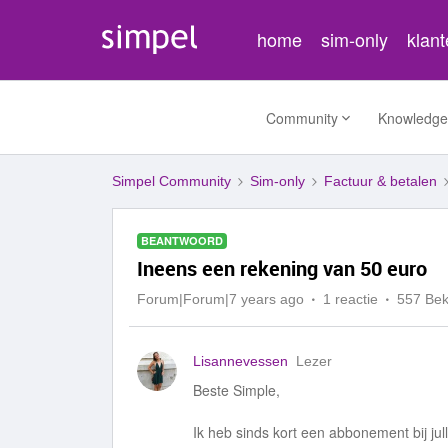
home
sim-only
klan
Community
Knowledge
Simpel Community
Sim-only
Factuur & betalen
BEANTWOORD
Ineens een rekening van 50 euro
Forum|Forum|7 years ago
1 reactie
557 Be
Lisannevessen
Lezer
Beste Simple,
Ik heb sinds kort een abbonement bij jul