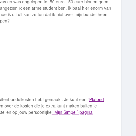
 was en was opgelopen tot 50 euro.. 50 euro binnen geen
d aangezien ik een arme student ben. Ik baal hier enorm van
e ik dit uit kan zetten dat ik niet over mijn bundel heen
elpen?
uitenbundelkosten hebt gemaakt. Je kunt een ´
Plafond
den over de kosten die je extra kunt maken buiten je
tellen op jouw persoonlijke
´Mijn Simpel´-pagina