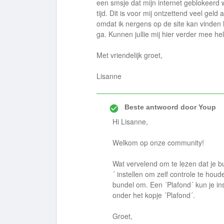
een smsje dat mijn internet geblokeerd
tijd. Dit is voor mij ontzettend veel gel
omdat ik nergens op de site kan vinden ho
ga. Kunnen jullie mij hier verder mee h
Met vriendelijk groet,
Lisanne
Beste antwoord door
Youp
Hi Lisanne,
Welkom op onze community!
Wat vervelend om te lezen dat je b
´ instellen om zelf controle te hou
bundel om. Een ´Plafond´ kun je ins
onder het kopje ´Plafond´.
Groet,