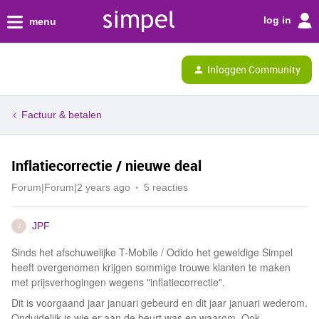
log in
menu
Inloggen Community
Factuur & betalen
Inflatiecorrectie / nieuwe deal
Forum|Forum|2 years ago
5 reacties
JPF
J
Sinds het afschuwelijke T-Mobile / Odido het geweldige Simpel
heeft overgenomen krijgen sommige trouwe klanten te maken
met prijsverhogingen wegens "inflatiecorrectie".
Dit is voorgaand jaar januari gebeurd en dit jaar januari wederom.
Onduidelijk is wie er aan de beurt was en waarom. Ook