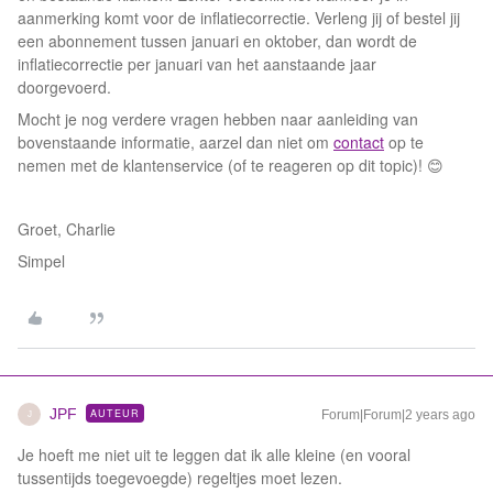
aanmerking komt voor de inflatiecorrectie. Verleng jij of bestel jij
een abonnement tussen januari en oktober, dan wordt de
inflatiecorrectie per januari van het aanstaande jaar
doorgevoerd.
Mocht je nog verdere vragen hebben naar aanleiding van
bovenstaande informatie, aarzel dan niet om
contact
op te
nemen met de klantenservice (of te reageren op dit topic)! 😊
Groet, Charlie
Simpel
JPF
AUTEUR
Forum|Forum|2 years ago
J
Je hoeft me niet uit te leggen dat ik alle kleine (en vooral
tussentijds toegevoegde) regeltjes moet lezen.