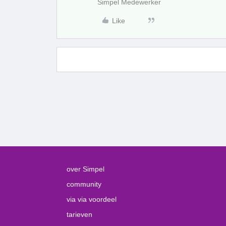
Simpel Medewerker
Like
over Simpel
community
via via voordeel
tarieven