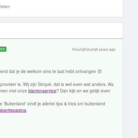
Delen
ORD
Forum|Forum|6 years ago
nd dat je de welkom sms te laat hebt ontvangen 😓
 provider is. Wij zijn Simpel, dat is wel even wat anders. Als
pnemen met onze
klantenservice
? Dan kijk en we gelijk even
'Buitenland' vindt je allerlei tips & trics om buitenland
akantiepagina
.