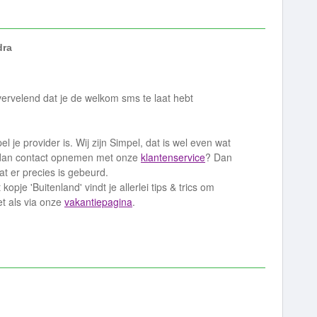
dra
rvelend dat je de welkom sms te laat hebt
el je provider is. Wij zijn Simpel, dat is wel even wat
 je dan contact opnemen met onze
klantenservice
? Dan
at er precies is gebeurd.
opje 'Buitenland' vindt je allerlei tips & trics om
t als via onze
vakantiepagina
.