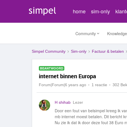
home
sim-only
klan
Community
Knowledge
Simpel Community
Sim-only
Factuur & betalen
BEANTWOORD
internet binnen Europa
Forum|Forum|6 years ago
1 reactie
302 Be
H shihab
Lezer
Door een fout van belsimpel kreeg ik va
mb internet moest betalen. Dit bericht k
Nu zie ik dat ik door deze fout 38 Euro m