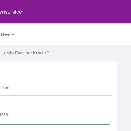
tenservice
 Base
is mijn Facutuur betaald?
keken
casso