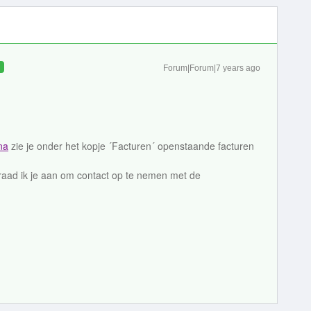
D
Forum|Forum|7 years ago
na
zie je onder het kopje ´Facturen´ openstaande facturen
 raad ik je aan om contact op te nemen met de