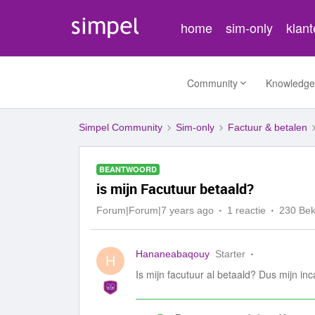
home
sim-only
klan
Community
Knowledge
Simpel Community
Sim-only
Factuur & betalen
BEANTWOORD
is mijn Facutuur betaald?
Forum|Forum|7 years ago
1 reactie
230 Be
Hananeabaqouy
Starter
H
Is mijn facutuur al betaald? Dus mijn in