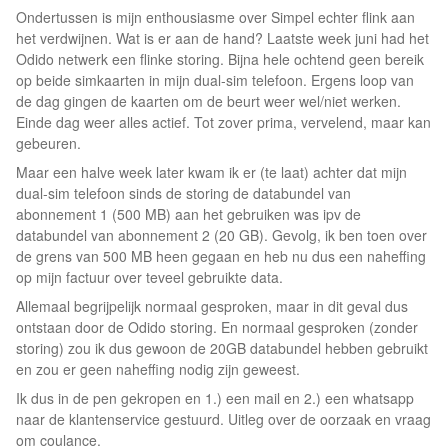
Ondertussen is mijn enthousiasme over Simpel echter flink aan
het verdwijnen. Wat is er aan de hand? Laatste week juni had het
Odido netwerk een flinke storing. Bijna hele ochtend geen bereik
op beide simkaarten in mijn dual-sim telefoon. Ergens loop van
de dag gingen de kaarten om de beurt weer wel/niet werken.
Einde dag weer alles actief. Tot zover prima, vervelend, maar kan
gebeuren.
Maar een halve week later kwam ik er (te laat) achter dat mijn
dual-sim telefoon sinds de storing de databundel van
abonnement 1 (500 MB) aan het gebruiken was ipv de
databundel van abonnement 2 (20 GB). Gevolg, ik ben toen over
de grens van 500 MB heen gegaan en heb nu dus een naheffing
op mijn factuur over teveel gebruikte data.
Allemaal begrijpelijk normaal gesproken, maar in dit geval dus
ontstaan door de Odido storing. En normaal gesproken (zonder
storing) zou ik dus gewoon de 20GB databundel hebben gebruikt
en zou er geen naheffing nodig zijn geweest.
Ik dus in de pen gekropen en 1.) een mail en 2.) een whatsapp
naar de klantenservice gestuurd. Uitleg over de oorzaak en vraag
om coulance.