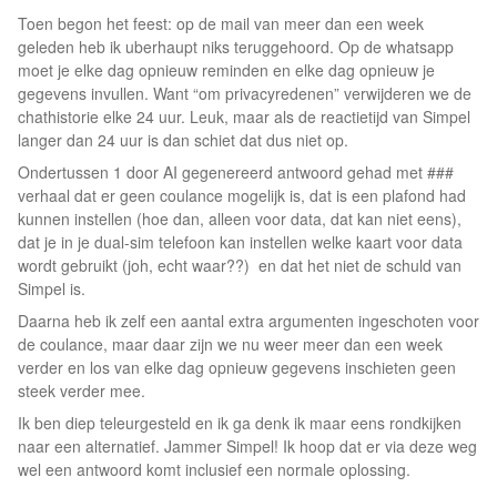
Toen begon het feest: op de mail van meer dan een week
geleden heb ik uberhaupt niks teruggehoord. Op de whatsapp
moet je elke dag opnieuw reminden en elke dag opnieuw je
gegevens invullen. Want “om privacyredenen” verwijderen we de
chathistorie elke 24 uur. Leuk, maar als de reactietijd van Simpel
langer dan 24 uur is dan schiet dat dus niet op.
Ondertussen 1 door AI gegenereerd antwoord gehad met ###
verhaal dat er geen coulance mogelijk is, dat is een plafond had
kunnen instellen (hoe dan, alleen voor data, dat kan niet eens),
dat je in je dual-sim telefoon kan instellen welke kaart voor data
wordt gebruikt (joh, echt waar??) en dat het niet de schuld van
Simpel is.
Daarna heb ik zelf een aantal extra argumenten ingeschoten voor
de coulance, maar daar zijn we nu weer meer dan een week
verder en los van elke dag opnieuw gegevens inschieten geen
steek verder mee.
Ik ben diep teleurgesteld en ik ga denk ik maar eens rondkijken
naar een alternatief. Jammer Simpel! Ik hoop dat er via deze weg
wel een antwoord komt inclusief een normale oplossing.