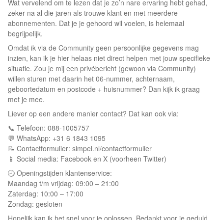
Wat vervelend om te lezen dat je zo’n nare ervaring hebt gehad,
zeker na al die jaren als trouwe klant en met meerdere
abonnementen. Dat je je gehoord wil voelen, is helemaal
begrijpelijk.
Omdat ik via de Community geen persoonlijke gegevens mag
inzien, kan ik je hier helaas niet direct helpen met jouw specifieke
situatie. Zou je mij een privébericht (gewoon via Community)
willen sturen met daarin het 06-nummer, achternaam,
geboortedatum en postcode + huisnummer? Dan kijk ik graag
met je mee.
Liever op een andere manier contact? Dat kan ook via:
📞 Telefoon: 088-1005757
💬 WhatsApp: +31 6 1843 1095
📝 Contactformulier: simpel.nl/contactformulier
📱 Social media: Facebook en X (voorheen Twitter)
🕘 Openingstijden klantenservice:
Maandag t/m vrijdag: 09:00 – 21:00
Zaterdag: 10:00 – 17:00
Zondag: gesloten
Hopelijk kan ik het snel voor je oplossen. Bedankt voor je geduld