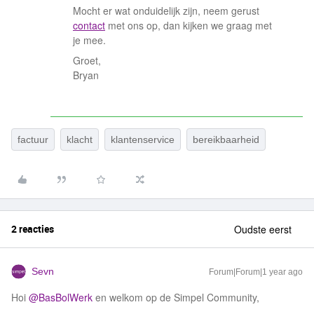
Mocht er wat onduidelijk zijn, neem gerust
contact
met ons op, dan kijken we graag met
je mee.
Groet,
Bryan
factuur
klacht
klantenservice
bereikbaarheid
2 reacties
Oudste eerst
Sevn
Forum|Forum|1 year ago
Hoi ​
@BasBolWerk
en welkom op de Simpel Community,