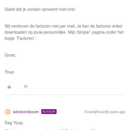
Goed dat je contact opneemt met ons!
Wij versturen de facturen niet per mail. Je kan de facturen enkel
downloaden op jouw persoonlijke ´Mijn Simpel´-pagina onder het
kopje ´Facturen´.
Groet,
Youp
wimborsboom
AUTEUR
Forum|Forum|6 years ago
W
Dag Youp,