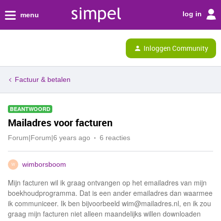
log in
menu
Inloggen Community
Factuur & betalen
BEANTWOORD
Mailadres voor facturen
Forum|Forum|6 years ago
6 reacties
wimborsboom
W
Mijn facturen wil ik graag ontvangen op het emailadres van mijn
boekhoudprogramma. Dat is een ander emailadres dan waarmee
ik communiceer. Ik ben bijvoorbeeld
wim@mailadres.nl
, en ik zou
graag mijn facturen niet alleen maandelijks willen downloaden